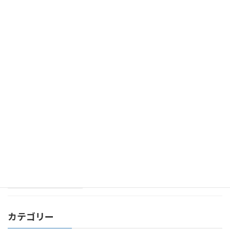
渡邉先生と
最新
2023年12月25日
年末年始休みのお知らせ
最新
2023年12月21日
瑞穂ラグビー場
最新
2023年12月18日
カテゴリー