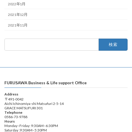
2022年1月
2021年12月
2021年11月
検
索:
FURUSAWA Business & Life support Office
Address
〒491-0042
Aichi Ichinomiya-shi Matsufuri 2-5-14
GRACE MATSUFURI 301
Telephone
0586-73-9788
Hours
Monday–Friday: 9:30AM–6:30PM
Saturday :9:30AM–5:30PM